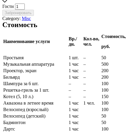
Гости
Забронировать
Category:
Misc
Стоимость
Стоимость,
Вр
./
Кол-во,
Наименование услуги
дн
.
чел.
руб.
Простыня
1 шт.
–
50
Музыкальная аппаратура
1 час
–
500
Проектор, экран
1 час
–
200
Бильярд
1 час
–
200
Шампура за 6 шт.
–
–
100
Решетка-гриль за 1 шт.
–
–
100
Котел (5, 10 л.)
–
–
150
Аквазона в летнее время
1 час
1 чел.
100
Велосипед (взрослый)
1 час
100
Велосипед (детский)
1 час
50
Бадминтон
1 час
50
Дартс
1 час
100